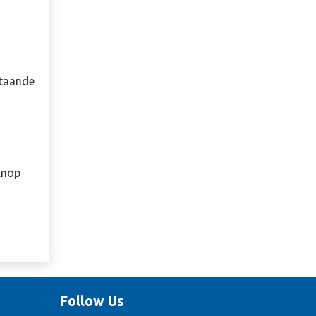
staande
 knop
Follow Us